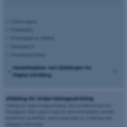
Ledelsesopgaver
Projektledelse
IT-pædagogik og -didaktik
Educational IT
Forretningsudvikling
Medarbejdere ved afdelingen for
Digital Udvikling
Afdeling for Undervisningsudvikling
Afdeling for Undervisningsudvikling, ledet af funktionschef Liza
Strandgaard, løfter opgaver inden for universitetsdidaktik, metodik,
prøveformer og feedback, undervisningsmiljø og -evaluering samt
kollegiale fællesskaber.