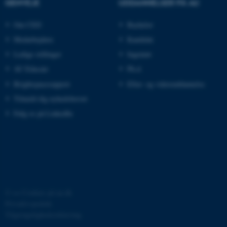
GENVEJE
UDDANNELSER PÅ AU
__cf_bm
Cloudflare Inc.
.linkedin.com
Om CED
Bachelor
Medarbejdere
Kandidat
Ledige stillinger
Ingeniør
__cf_bm
Cloudflare Inc.
AU Educate
Ph.d.
.twitter.com
Brightspacesupport
Efter- og videreuddannelse
Tilmeld dig nyhedsbrevet
ARRAffinitySameSite
Microsoft Corporation
Følg os på LinkedIn
.ofn.au.dk
cf_clearance
Cloudflare, Inc.
.podbean.com
©
—
Cookies på au.dk
Privatlivspolitik
Tilgængelighedserklæring