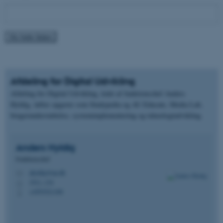
Afdeling for Digital Udvikling
Afdeling for Digital Udvikling, ledet af funktionschef Anders
Hyldig, løfter opgaver som Studypedia og AU Educate, Media Lab,
brugerunderstøttelse, systemimplementering og teknologiudvikling.
Anders
Hyldig
Funktionschef
ahyldig@au.dk
M
1911, 134
H
+4593521100
P