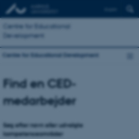
English
Centre for Educational
Development
Centre for Educational Development
Find en CED-
medarbejder
Søg efter navn eller udvalgte
kompetenceområder