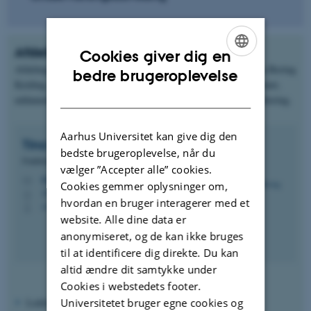
Afdeling for Uddannelsesudvikling
Cookies giver dig en
Afdeling for Uddannelsesudvikling, ledet af funktionschef Tina Bering
ENGLISH
bedre brugeroplevelse
Keiding, løfter opgaver inden for overgange i uddannelsessystemet,
DANISH
uddannelsesdesign, studieordninger, kvalitetssikring og akkreditering.
Aarhus Universitet kan give dig den
Tina Bering
Keiding
bedste brugeroplevelse, når du
Funktionschef
vælger ”Accepter alle” cookies.
tbkeiding@au.dk
M
Cookies gemmer oplysninger om,
1911, 337
H
hvordan en bruger interagerer med et
+4524424656
P
website. Alle dine data er
anonymiseret, og de kan ikke bruges
til at identificere dig direkte. Du kan
altid ændre dit samtykke under
Cookies i webstedets footer.
Universitetet bruger egne cookies og
Ledelsesopgaver