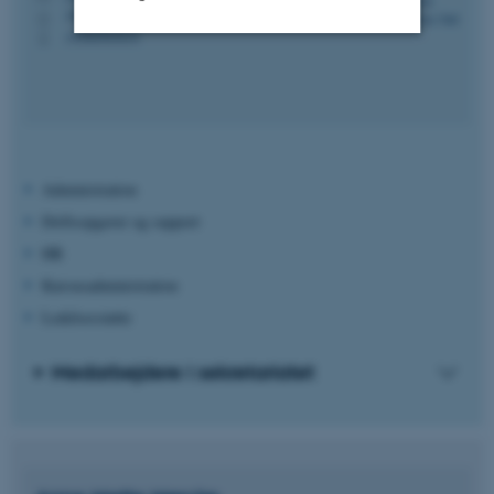
1911, 236
H
+4560565634
P
Nødvendige
Statistiske
Marketing
Funktionelle
Uklassificerede
Administration
Nødvendige cookies hjælper
Driftsopgaver og support
med at gøre hjemmesiden
HR
brugbar ved at aktivere nogle
Kursusadministration
grundlæggende funktioner
som navigation mm.
Ledelsesstøtte
Hjemmesiden kan ikke
fungerer uden disse cookies.
Medarbejdere i sekretariatet
Navn
Udbyder / Domæne
be_typo_user