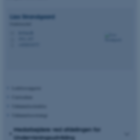
Liza
Strandgaard
Funktionschef
lis@au.dk
M
1911, 437
H
+4520334777
P
Ledelsesopgaver
Curriculum
Uddannelsesledelse
Uddannelsesstrategi
Medarbejdere ved afdelingen for
Undervisningsudvikling