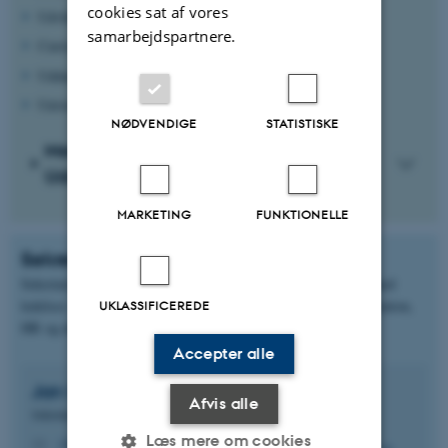
cookies sat af vores
Udviklingsarbejde
samarbejdspartnere.
Curriculum
Uddannelsesledelse
Universitetspædagogik
NØDVENDIGE
STATISTISKE
Medarbejdere ved afdeling for
Uddannelsesudvikling
MARKETING
FUNKTIONELLE
Sekretariatet
Sekretariatet, ledet af Jan Ulrik Saksø Chrintz Juhl, arbejder med
ledelses- og forskningsstøtte, kommunikation, kursusadministration,
UKLASSIFICEREDE
HR og økonomi.
Accepter alle
Jan Ulrik Saksø Chrintz
Juhl
Afvis alle
Sekretariatsleder
Læs mere om cookies
j.juhl@au.dk
M