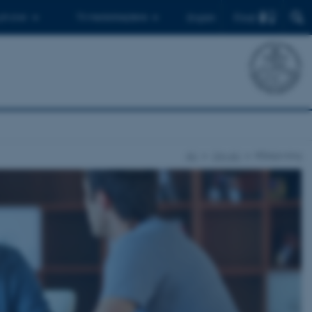
Find
 ph.d.er
Til medarbejdere
English
AU
Om AU
Rådgivning