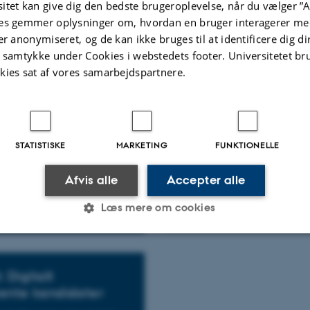
samarbejde og lede
itet kan give dig den bedste brugeroplevelse, når du vælger ”A
 supervision af adjunkter med
instruktorer
es gemmer oplysninger om, hvordan en bruger interagerer med
vikling af undervisnings­
.
er anonymiseret, og de kan ikke bruges til at identificere dig d
Støtte til instruktorernes udvi
t samtykke under Cookies i webstedets footer. Universitetet br
kies sat af vores samarbejdspartnere.
l sparring
Onboarding af nye
STATISTISKE
MARKETING
FUNKTIONELLE
internationale unde
 til kollegial sparring.
CED's onboaringtilbud til afd
Afvis alle
Accepter alle
institutter.
Læs mere om cookies
Statistiske
Marketing
Funktionelle
 Digitalt
nte kandidater