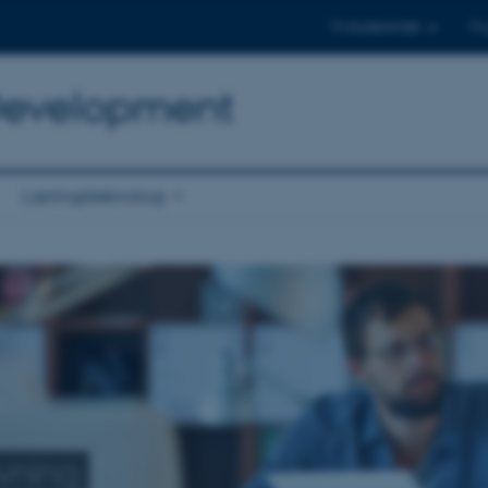
Til studerende
Til
 Development
Læringsteknologi
vning