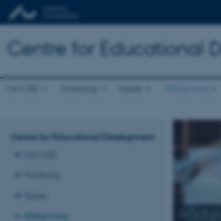
Centre for Educational
Om CED
Forskning
Kurser
Rådgivning
Centre for Educational Development
Om CED
Forskning
Kurser
Rådgi
Rådgivning