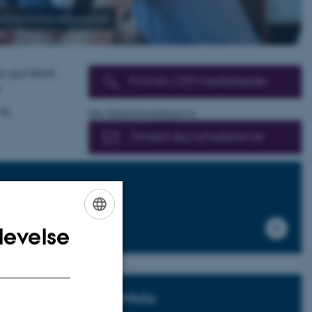
 universitetspædagogik
n også tilbyde
Find en CED-medarbejder
.
 du
Din fakultetskontaktperson
Tilmeld dig nyhedsbrevet
levelse
ENGLISH
DANISH
natorens
Portfolio