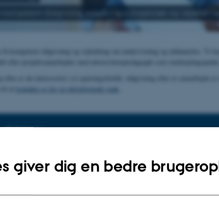
r kompetent rådgivning, indgår i sparringsforløb og vejleder i
få kompetent rådgivning og vejledning om undervisning og uddannelse. Vi ka
løb eller projektsamarbejder med universitetspædagogik som omdrejningspunkt
eller er du interesseret i et sparringsforløb, rådgivning eller et samarbejde er
til at
kontakte os for en uforpligtende snak
.
 rådgiver
-rådgiver for hjælp til undervisning og uddannelse.
s giver dig en bedre brugerop
vejledning
Guide til fagkoordi