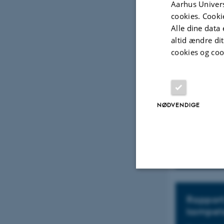
Aarhus Univers
Få hjælp til
cookies. Cooki
fokus på ud
kompetencer
Alle dine data 
altid ændre di
cookies og coo
Kollegia
NØDVENDIGE
Få 7 metoder
Nødvendige
Rapport:
kompete