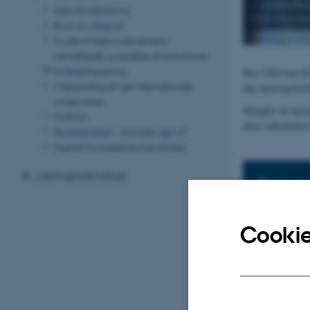
Adjunktvejledning
CED tilbyde
Book en rådgiver
Guide til fagkoordinatorens
samarbejde og ledelse af instruktorer
Kollegial sparring
Hos CED kan du 
Onboarding af nye internationale
dig sparringsfor
undervisere
Mangler du hjælp 
Portfolio
altid velkommen 
Studiegrupper – Hvordan gør vi?
Digitalt Kompetente Kandidater
Læringsteknologi
Book en
Book en CED
Cookie
Adjunkt