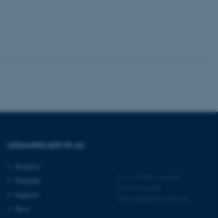
ere nogle
rer uden disse
 vores CMS-udbyder,
identificere en backend-
bruger er logget ind i
rbundet med Typo3-
emet. Det bruges generelt
ntifikator for at gøre det
præferencer, men i mange
UDDANNELSER PÅ AU
 ikke nødvendigt, da det
lt af platformen, skønt
webstedsadministratorer. I
Bachelor
dstillet til at blive
en browsersession. Det
©
—
Cookies på au.dk
Kandidat
entifikator i stedet for
Privatlivspolitik
Ingeniør
Tilgængelighedserklæring
ose platform session
Ph.d.
emmesider, som er skrevet
gi. Den bruges af serveren