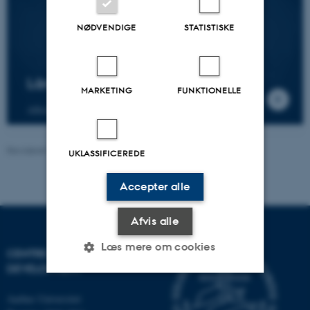
NØDVENDIGE
STATISTISKE
Lån et undervisningslokale
MARKETING
FUNKTIONELLE
Afhold hybridundervisning, stream m.m.
Revideret 20.05.2026
-
Nina Adolfsen
UKLASSIFICEREDE
Accepter alle
Afvis alle
Læs mere om cookies
CENTRE FOR EDUCATIONAL
DEVELOPMENT
Aarhus Universitet
Nødvendige
Statistiske
Marketing