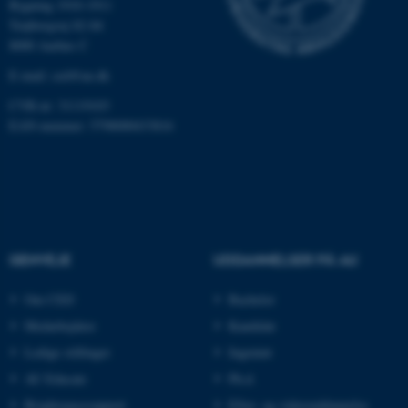
Bygning 1910-1911
Funktionelle
Uklassificerede
Trøjborgvej 82-84
8000 Aarhus C
E-mail:
ced@au.dk
Nødvendige cookies hjælper
CVR-nr: 31119103
med at gøre hjemmesiden
EAN-nummer: 5798000433816
brugbar ved at aktivere nogle
grundlæggende funktioner
som navigation mm.
Hjemmesiden kan ikke
fungerer uden disse cookies.
GENVEJE
UDDANNELSER PÅ AU
Om CED
Bachelor
Navn
Udbyder / Domæne
Medarbejdere
Kandidat
be_typo_user
TYPO3 Association
.au.dk
Ledige stillinger
Ingeniør
AU Educate
Ph.d.
Brightspacesupport
Efter- og videreuddannelse