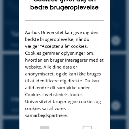
ENGLISH
bedre brugeroplevelse
DANISH
Aarhus Universitet kan give dig den
Teknologioversigt
bedste brugeroplevelse, når du
Find info om tilgængelige læringsteknologier
vælger ”Accepter alle” cookies.
Cookies gemmer oplysninger om,
hvordan en bruger interagerer med et
website. Alle dine data er
anonymiseret, og de kan ikke bruges
til at identificere dig direkte. Du kan
altid ændre dit samtykke under
Cookies i webstedets footer.
Medieproduktion
Universitetet bruger egne cookies og
cookies sat af vores
Assistance til lyd- og medieproduktion
samarbejdspartnere.