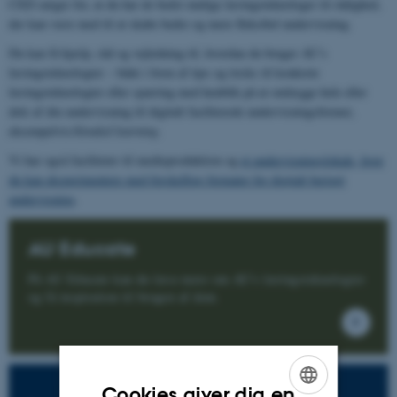
CED sørger for, at du har de bedst mulige læringsteknologer til rådighed,
der kan være med til at skabe bedre og mere fleksibel undervisning.
Du kan få hjælp, råd og vejledning til, hvordan du bruger AU’s
læringsteknologier – både i form af tips og tricks til konkrete
læringsteknologier eller sparring med henblik på at omlægge hele eller
dele af din undervisning til digitalt faciliterede undervisningsformer,
eksempelvis
blended learning
.
Vi har også faciliteter til medieproduktion og
et undervisningslokale, hvor
du kan eksperimentere med forskellige formater for digitalt beriget
undervisning
.
AU Educate
På AU Educate kan du læse mere om AU's læringsteknologier
og få inspiration til brugen af dem.
Cookies giver dig en