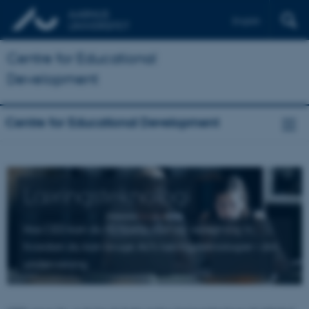
English
Centre for Educational
Development
Centre for Educational Development
Læringsteknologi
Hos CED kan du få hjælp, råd og vejledning til,
hvordan du kan bruge AU’s læringsteknologier i din
undervisning.