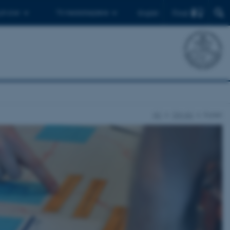
Find
 ph.d.er
Til medarbejdere
English
AU
Om AU
Kurser