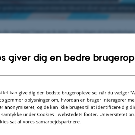
 gratis kompetenceudviklende tilbud til såvel nye som erfarne
 eller inspiration? Uanset om du ønsker at blive klogere på læringsteknologie
å anden vis udvikle din undervisningspraksis, så har CED helt sikkert også et t
rventning ikke finde et kursus, der passer dine behov,
så kontakt os gerne
. Vi 
s giver dig en bedre brugerop
arring om universitetspædagogik og indgår gerne i dialog om skræddersyede f
itet kan give dig den bedste brugeroplevelse, når du vælger ”A
es gemmer oplysninger om, hvordan en bruger interagerer med
terundervisere
er anonymiseret, og de kan ikke bruges til at identificere dig d
uktorer
Ph.d.-studerende
t samtykke under Cookies i webstedets footer. Universitetet br
rkshops og
kies sat af vores samarbejdspartnere.
b for
Kurser, workshops og
ndervisere/
onlineforløb for for ph.d.-