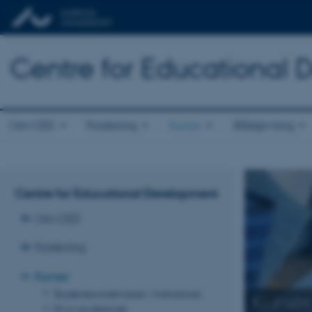
Centre for Educational
Om CED
Forskning
Kurser
Rådgivning
Centre for Educational Development
Om CED
Forskning
Kurser
Studenterundervisere | Instruktorer
Kurser
Ph.d.-studerende