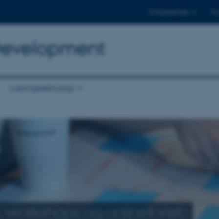
Til studerende
Til
 Development
Læringsteknologi
, workshops og onlineforløb