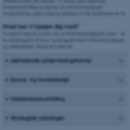
uddannelsesleder eller lignende? Vi tilbyder gratis rådgivning,
kompetenceudvikling og sparring om universitetspædagogik,
læringsteknologi, undervisning og uddannelse til alle medarbejdere på AU.
Hvad kan vi hjælpe dig med?
Vi rådgiver inden for en bred vifte af universitetspædagogiske emner – alt
fra tilrettelæggelse af kurser og læringsaktiviteter til førsteårspædagogik
og studieordninger. Du kan læse mere her:
Aktiverende undervisningsformer
Kursus- og moduldesign
Uddannelsesudvikling
Strategiske satsninger