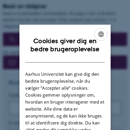
Book en rådgiver
Send os en henvendelse via formularen. Så sørger vi for, at du bliver
matchet med den rette konsulent. Felter markeret med asterisk (*) er
obligatoriske.
Find en CED-medarbejder
Cookies giver dig en
ENGLISH
bedre brugeroplevelse
Din fakultetskontaktperson
DANISH
Kontakt os | Find vej
Aarhus Universitet kan give dig den
bedste brugeroplevelse, når du
Book en rådgiver
vælger ”Accepter alle” cookies.
Cookies gemmer oplysninger om,
Fulde navn
*
hvordan en bruger interagerer med et
website. Alle dine data er
anonymiseret, og de kan ikke bruges
til at identificere dig direkte. Du kan
E-mail
*
altid ændre dit samtykke under