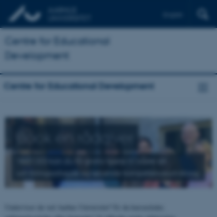
English
Centre for Educational
Development
Centre for Educational Development
Book en rådgiver
Ved CED kan du få gratis hjælp til både dit
udviklingsarbejde og løbende kompetenceudvikling.
Underviser du ved Aarhus Universitet? Er du kursusleder,