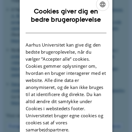
Video- og Lydoptagelser (digital)
O´Neil, L.
, Simonsen, E. O.
, Knudsen, U. B.
, Stentoft, J.
, Jensen,
Cookies giver dig en
A. B.
, Carlsen, C. G.
& Mørcke, A. M.
(2018).
Validity
ENGLISH
bedre brugeroplevelse
assumptions for a multiple-choice test of medical knowledge with
DANISH
open-books and web access. A known groups comparison study
.
Dansk Universitetspædagogisk Tidsskrift
,
13
(25), 134-150.
https://tidsskrift.dk/dut/article/view/97864
Aarhus Universitet kan give dig den
Hyldegård, J. S.
& Færgemann, H. M.
(2025).
Værdiskabelse i
bedste brugeroplevelse, når du
praksisnær undervisning - en vejledning til undervisere på de
vælger ”Accepter alle” cookies.
videregående uddannelser
. Fonden for entreprenørskab.
Cookies gemmer oplysninger om,
https://ffefonden.dk/videregaaende/vaerdiskabelse-i-praksisnaer-
hvordan en bruger interagerer med et
undervisning
website. Alle dine data er
Dalsgaard, C.
& Gislev Kjærsgaard, T.
(2019).
Usynlige
anonymiseret, og de kan ikke bruges
studerende i åbne online forløb: nye muligheder for efteruddannelse
.
til at identificere dig direkte. Du kan
Læring og medier (LOM)
,
12
(21), 1-16.
altid ændre dit samtykke under
https://doi.org/10.7146/lom.v12i21.112700
Cookies i webstedets footer.
Viser resultater
56 til 60
ud af
1201
Universitetet bruger egne cookies og
cookies sat af vores
12
Forrige
8
9
10
11
13
14
15
16
17
Næste
samarbejdspartnere.