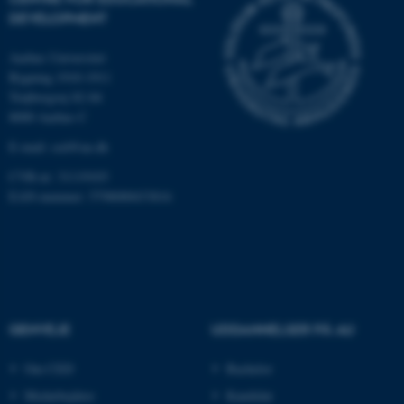
DEVELOPMENT
Nødvendige
Statistiske
Marketing
Funktionelle
Uklassificerede
Aarhus Universitet
Bygning 1910-1911
Trøjborgvej 82-84
8000 Aarhus C
Nødvendige cookies hjælper
E-mail:
ced@au.dk
med at gøre hjemmesiden
brugbar ved at aktivere nogle
CVR-nr: 31119103
EAN-nummer: 5798000433816
grundlæggende funktioner
som navigation mm.
Hjemmesiden kan ikke
fungerer uden disse cookies.
GENVEJE
UDDANNELSER PÅ AU
Navn
Udbyder / Domæne
be_typo_user
TYPO3 Association
Om CED
Bachelor
.au.dk
Medarbejdere
Kandidat