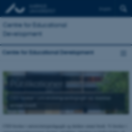
English
Centre for Educational
Development
Centre for Educational Development
Publikationer
CED forsker i universitetspædagogik og dækker
emnet bredt.
CED forsker i universitetspædagogik og dækker emnet bredt. Vi forsker i