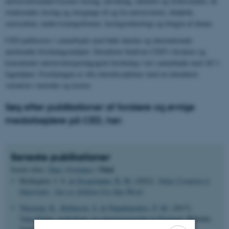
universitetsundervisernes læring, udvikling, identitet og fællesskaber, de
studerendes læring og overgange til og fra universitetet, didaktik,
curriculum, undervisningsformer, læringsteknologi og brugen af denne.
CED publicerer i samarbejde med både danske og internationale
anerkendte forskningsmiljøer. Derudover bedriver CED’s forskere og
konsulenter universitetspædagogisk forskning i tæt samarbejde med AU’s
fagmiljøer. Forskningen er ofte interdisciplinær med en intenderet
variation i metoder og teorier.
Søg efter publikationer af forskere og øvrige
medarbejdere på CED, her:
Seneste publikationer
Titel
Sortér efter:
Dato
|
Forfatter
|
Hyldegård, J. S.
& Færgemann, H. M.
(2022).
Value Creation is
Important - but we Seldom Use that Word
.
Thestrup, K.
, Robinson, S.
& Papadopoulos, P. M.
(2017).
Valor/Value: workshops on entrepreneurship in Portugal
. Billeder,