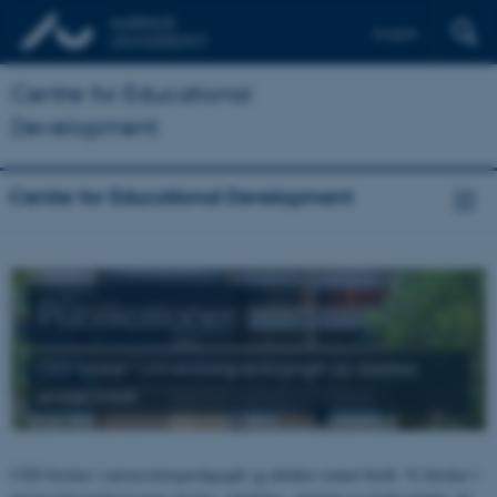
English
Centre for Educational
Development
Centre for Educational Development
Publikationer
CED forsker i universitetspædagogik og dækker
emnet bredt.
CED forsker i universitetspædagogik og dækker emnet bredt. Vi forsker i