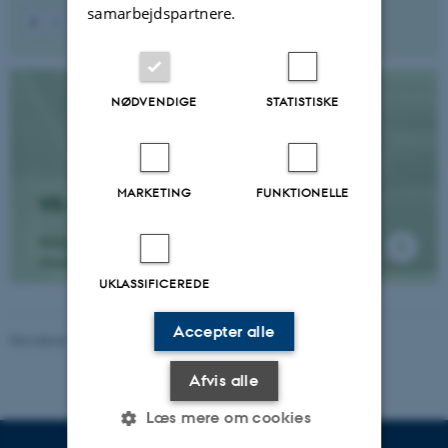
samarbejdspartnere.
1
2
3
4
5
6
7
8
9
10
Næste
NØDVENDIGE
STATISTISKE
MARKETING
FUNKTIONELLE
Vil du følge med?
Hold dig opdateret på vores forskning ved at
tilmelde dig vores nyhedsbrev.
UKLASSIFICEREDE
Accepter alle
Revideret 20.05.2026
-
Nina Adolfsen
Afvis alle
Læs mere om cookies