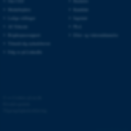
Om CED
Bachelor
Medarbejdere
Kandidat
Ledige stillinger
Ingeniør
fe_typo_user
Typo3 Association
AU Educate
Ph.d.
.au.dk
Brightspacesupport
Efter- og videreuddannelse
Tilmeld dig nyhedsbrevet
Følg os på LinkedIn
©
—
Cookies på au.dk
Privatlivspolitik
ASP.NET_SessionId
Microsoft Corporation
.au.dk
Tilgængelighedserklæring
1451524 / i40