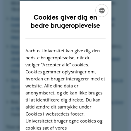
BILDUNG VERSTEHEN - PARTIZIPATION ERREICHEN -
TRANSFER GESTALTEN, Potsdam, Tyskland.
Cookies giver dig en
Pedersen, K.
(2021).
Zoom simulation in diagnostic interview
ENGLISH
bedre brugeroplevelse
training for medical students – a lockdown experiment
.
Dansk
Universitetspædagogisk Tidsskrift
,
16
(30), 94-95.
DANISH
https://tidsskrift.dk/dut/article/view/123165/172538
Patro, B. S.
, Hougaard, R. F.
, Bohr, V.
& Stevnsner, T. V.
(2011).
Aarhus Universitet kan give dig den
WRN helicase regulates the ATR-CHK1-induced S-phase
bedste brugeroplevelse, når du
checkpoint pathway in response to topoisomerase-IDNA covalent
vælger ”Accepter alle” cookies.
complexes
.
Journal of Cell Science
,
124
, 3967-3979.
https://doi.org/10.1242/jcs.081372
Cookies gemmer oplysninger om,
hvordan en bruger interagerer med et
Bale, J.
, Christensen, M. K.
& Pfister, G. (2004).
Writing Lives in
website. Alle dine data er
Sports: Biographies, Life Histories and Methods
. Aarhus
Universitetsforlag.
anonymiseret, og de kan ikke bruges
til at identificere dig direkte. Du kan
Bale, J.
, Christensen, M. K.
& Pfister, G. U. (2004).
Writing Lives
altid ændre dit samtykke under
in Sport: Biographies, Life Histories and Methods
. Aarhus
Cookies i webstedets footer.
Universitetsforlag.
Universitetet bruger egne cookies og
Viser resultater
1 til 5
ud af
1201
cookies sat af vores