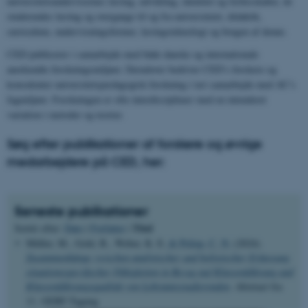
universitetsundervisernes læring, udvikling, identitet og fællesskaber, de
studerendes læring og overgange til og fra universitetet, didaktik,
curriculum, undervisningsformer, læringsteknologi og brugen af denne.
CED publicerer i samarbejde med både danske og internationale
anerkendte forskningsmiljøer. Derudover bedriver CED’s forskere og
konsulenter universitetspædagogisk forskning i tæt samarbejde med AU’s
fagmiljøer. Forskningen er ofte interdisciplinær med en intenderet
variation i metoder og teorier.
Søg efter publikationer af forskere og øvrige
medarbejdere på CED, her:
Seneste publikationer
Titel
Sortér efter:
Dato
|
Forfatter
|
Müller, M., Gold, B., Weber, K. E.
& Prilop, C. N.
(2024).
Zusammenhänge zwischen analytischer und holistischer Erfassung
situationsspezifischer Fähigkeiten in Bezug auf Klassenführung und
Klassenführungsqualität von Lehramtsstudierenden
. Abstract fra
11. GEBF-Tagung